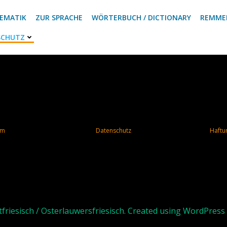
EMATIK
ZUR SPRACHE
WÖRTERBUCH / DICTIONARY
REMME
SCHUTZ
um
Datenschutz
Haftu
friesisch / Osterlauwersfriesisch. Created using WordPres