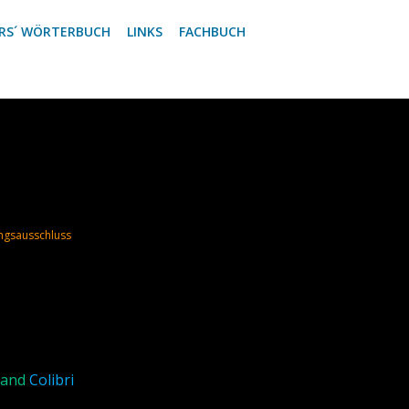
RS´ WÖRTERBUCH
LINKS
FACHBUCH
ngsausschluss
s and
Colibri